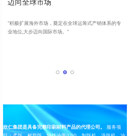
迈向全球市场
实
实
“积极扩展海外市场，奠定在全球运筹式产销体系的专
“以
业地位,大步迈向国际市场。”
出发
色产
质量
代留
欣仁集团是具备完整印刷材料产品的代理公司。
服务项
目：柔版、树脂版、特殊油墨(UV)、制版机、洗版机、油