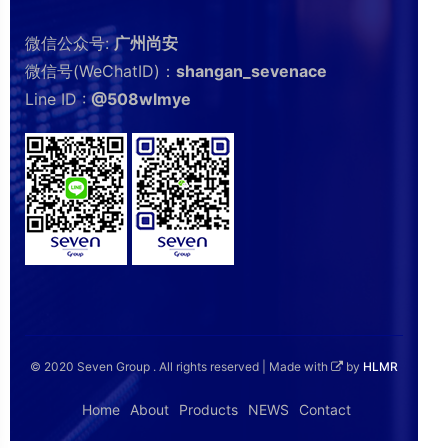
微信公众号:
广州尚安
微信号(WeChatID)：
shangan_sevenace
Line ID :
@508wlmye
© 2020 Seven Group . All rights reserved | Made with
by
HLMR
Home
About
Products
NEWS
Contact